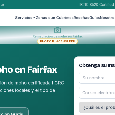
dar
IICRC S520 Certified
Servicios
Zonas que Cubrimos
Reseñas
Guías
Nosotro
Remediación de moho en Fairfax
PHOTO PLACEHOLDER
Obtenga su In
ho en Fairfax
ión de moho certificada IICRC
iones locales y el tipo de
cción Gratis