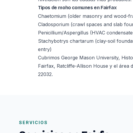
Tipos de moho comunes en Fairfax
Chaetomium (older masonry and wood-fra
Cladosporium (crawl spaces and slab fou
Penicillium/Aspergillus (HVAC condensate
Stachybotrys chartarum (clay-soil founda
entry)
Cubrimos George Mason University, Histor
Fairfax, Ratcliffe-Allison House y el área
22032.
SERVICIOS