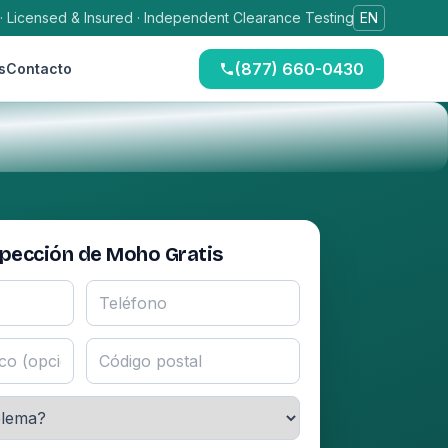
 · Licensed & Insured · Independent Clearance Testing
EN
(877) 660-0430
s
Contacto
spección de Moho Gratis