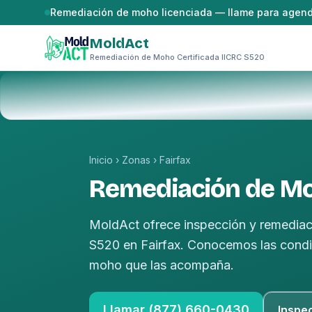
Saltar al contenido
Remediación de moho licenciada — llame para agen
MoldAct
Remediación de Moho Certificada IICRC S520
Inicio
›
Zonas
›
Fairfax
Remediación de Mo
MoldAct ofrece inspección y remediac
S520 en Fairfax. Conocemos las condic
moho que las acompaña.
Llamar (877) 660-0430
Inspe