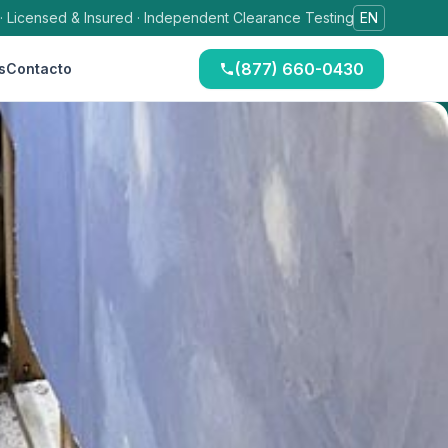
 · Licensed & Insured · Independent Clearance Testing
EN
(877) 660-0430
s
Contacto