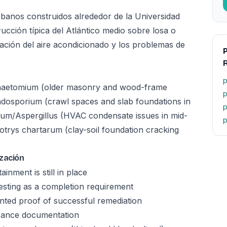
urbanos construidos alrededor de la Universidad
cción típica del Atlántico medio sobre losa o
ción del aire acondicionado y los problemas de
P
p
haetomium (older masonry and wood-frame
p
adosporium (crawl spaces and slab foundations in
p
lium/Aspergillus (HVAC condensate issues in mid-
p
otrys chartarum (clay-soil foundation cracking
zación
nment is still in place
testing as a completion requirement
nted proof of successful remediation
arance documentation