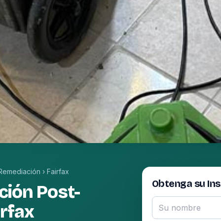
-Remediación
›
Fairfax
Obtenga su In
ción Post-
rfax