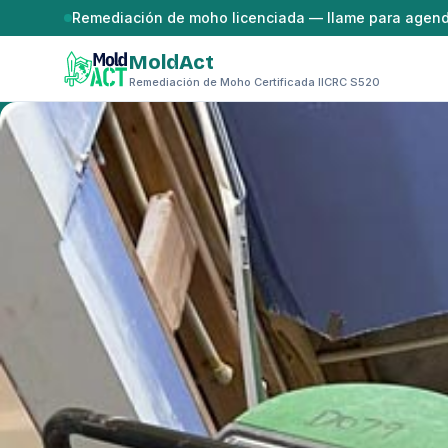
Saltar al contenido
Remediación de moho licenciada — llame para agen
MoldAct
Remediación de Moho Certificada IICRC S520