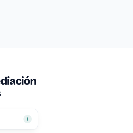
diación
s