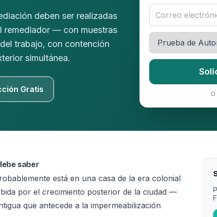
diación deben ser realizadas
el remediador — con muestras
del trabajo, con contención
terior simultánea.
Soli
cción Gratis
O 
 debe saber
S
 probablemente está en una casa de la era colonial
p
rbida por el crecimiento posterior de la ciudad —
F
tigua que antecede a la impermeabilización