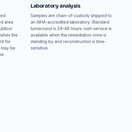
Laboratory analysis
ted
Samples are chain-of-custody shipped to
ed area
an AIHA-accredited laboratory. Standard
outdoor
turnaround is 24–48 hours; rush service is
lishes the
available when the remediation crew is
nt for
standing by and reconstruction is time-
s may be
sensitive.
he