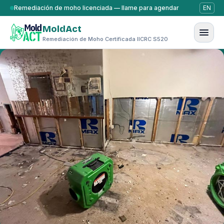
Saltar al contenido
Remediación de moho licenciada — llame para agendar
EN
MoldAct
Remediación de Moho Certificada IICRC S520