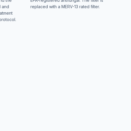
and the
EPA-registered antifungal. The filter is
d and
replaced with a MERV-13 rated filter.
eatment
protocol.