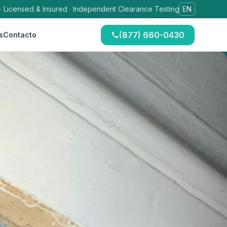
 · Licensed & Insured · Independent Clearance Testing
EN
(877) 660-0430
s
Contacto