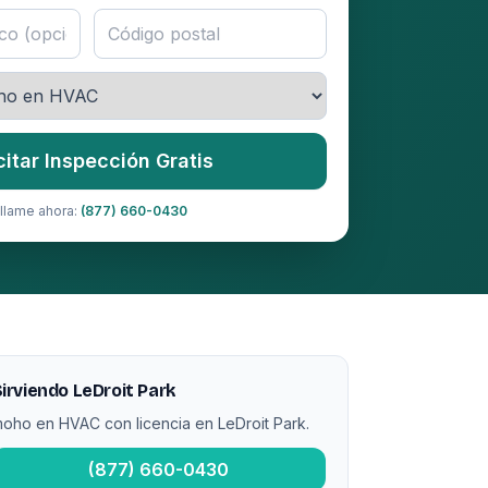
citar Inspección Gratis
llame ahora:
(877) 660-0430
irviendo LeDroit Park
oho en HVAC con licencia en LeDroit Park.
(877) 660-0430