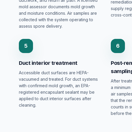
ductwork, and return air path. A licensed
remediatio
mold assessor documents mold growth
supply reg
and moisture conditions. Air samples are
cross-cont
collected with the system operating to
assess spore delivery.
5
6
Duct interior treatment
Post-rem
samplin
Accessible duct surfaces are HEPA-
vacuumed and treated. For duct systems
After treat
with confirmed mold growth, an EPA-
a minimum 
registered encapsulant sealant may be
air samples
applied to duct interior surfaces after
that the r
cleaning.
counts in s
before the