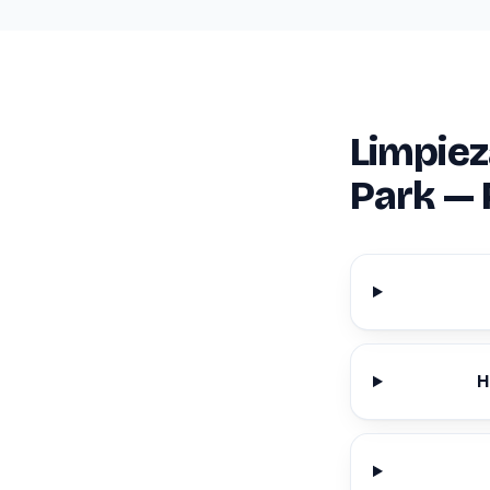
Limpiez
Park — 
H