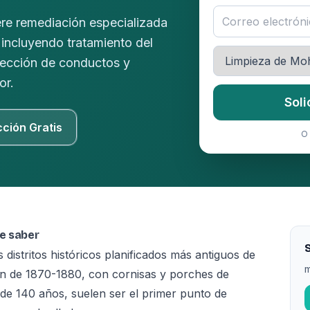
re remediación especializada
incluyendo tratamiento del
nfección de conductos y
or.
Soli
cción Gratis
O 
be saber
S
 distritos históricos planificados más antiguos de
m
tan de 1870-1880, con cornisas y porches de
e 140 años, suelen ser el primer punto de