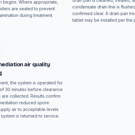
drain pan is cleaned, treated, 
n begins. Where appropriate,
condensate drain line is flushe
isters are sealed to prevent
confirmed clear. A drain pan tr
amination during treatment.
tablet may be installed per the 
ediation air quality
g
ment, the system is operated for
of 30 minutes before clearance
 are collected. Results confirm
emediation reduced spore
upply air to acceptable levels
 system is returned to service.