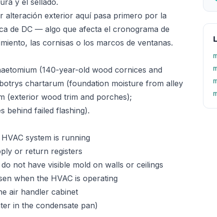
ura y el sellado.
er alteración exterior aquí pasa primero por la
ica de DC — algo que afecta el cronograma de
imiento, las cornisas o los marcos de ventanas.
m
m
aetomium (140-year-old wood cornices and
m
ybotrys chartarum (foundation moisture from alley
m
m (exterior wood trim and porches);
es behind failed flashing).
 HVAC system is running
pply or return registers
do not have visible mold on walls or ceilings
rsen when the HVAC is operating
he air handler cabinet
ater in the condensate pan)