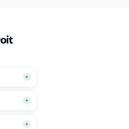
oit
?