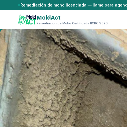
Saltar al contenido
Remediación de moho licenciada — llame para agen
MoldAct
Remediación de Moho Certificada IICRC S520