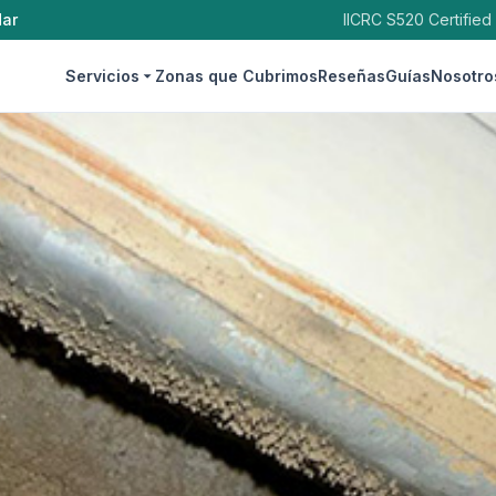
dar
IICRC S520 Certified
Servicios
Zonas que Cubrimos
Reseñas
Guías
Nosotro