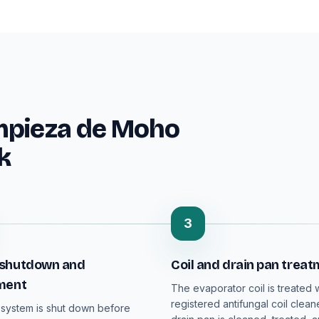
mpieza de Moho
k
3
shutdown and
Coil and drain pan trea
ment
The evaporator coil is treated 
registered antifungal coil clean
system is shut down before