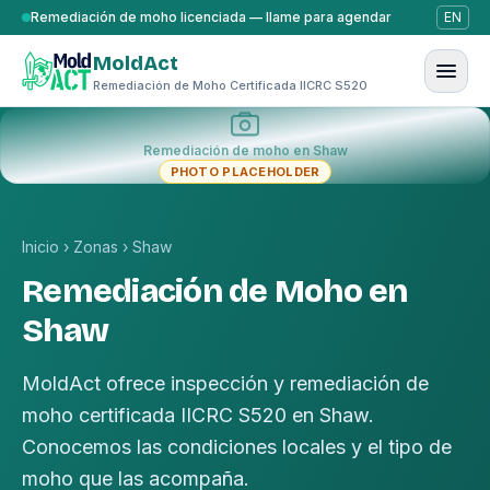
Saltar al contenido
Remediación de moho licenciada — llame para agendar
EN
MoldAct
Remediación de Moho Certificada IICRC S520
Remediación de moho en Shaw
PHOTO PLACEHOLDER
Inicio
›
Zonas
›
Shaw
Remediación de Moho en
Shaw
MoldAct ofrece inspección y remediación de
moho certificada IICRC S520 en Shaw.
Conocemos las condiciones locales y el tipo de
moho que las acompaña.