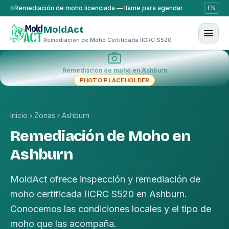
Saltar al contenido
Remediación de moho licenciada — llame para agendar
EN
MoldAct
Remediación de Moho Certificada IICRC S520
Remediación de moho en Ashburn
PHOTO PLACEHOLDER
Inicio
›
Zonas
›
Ashburn
Remediación de Moho en
Ashburn
MoldAct ofrece inspección y remediación de
moho certificada IICRC S520 en Ashburn.
Conocemos las condiciones locales y el tipo de
moho que las acompaña.