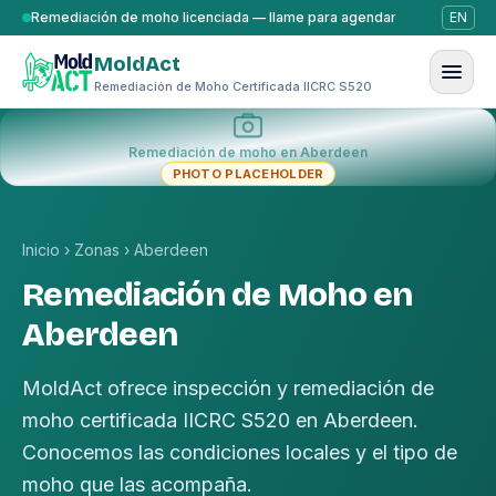
Saltar al contenido
Remediación de moho licenciada — llame para agendar
EN
MoldAct
Remediación de Moho Certificada IICRC S520
Remediación de moho en Aberdeen
PHOTO PLACEHOLDER
Inicio
›
Zonas
›
Aberdeen
Remediación de Moho en
Aberdeen
MoldAct ofrece inspección y remediación de
moho certificada IICRC S520 en Aberdeen.
Conocemos las condiciones locales y el tipo de
moho que las acompaña.