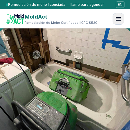
Saltar al contenido
Remediación de moho licenciada — llame para agendar
EN
MoldAct
Remediación de Moho Certificada IICRC S520