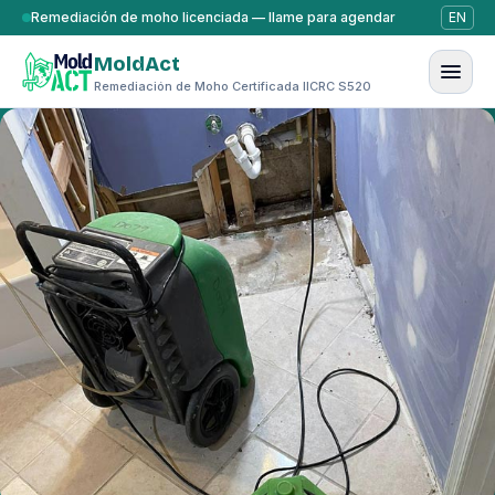
Saltar al contenido
Remediación de moho licenciada — llame para agendar
EN
MoldAct
Remediación de Moho Certificada IICRC S520