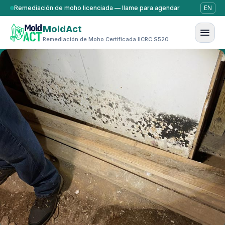
Saltar al contenido
Remediación de moho licenciada — llame para agendar
EN
MoldAct
Remediación de Moho Certificada IICRC S520