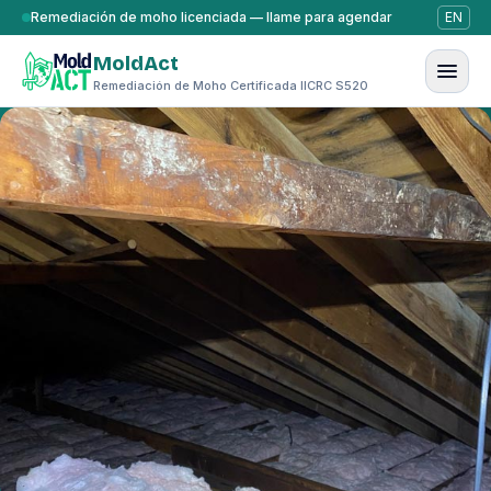
Saltar al contenido
Remediación de moho licenciada — llame para agendar
EN
MoldAct
Remediación de Moho Certificada IICRC S520