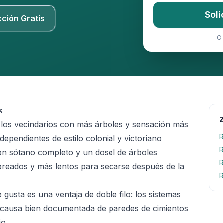
Soli
cción Gratis
O 
k
e los vecindarios con más árboles y sensación más
R
ependientes de estilo colonial y victoriano
R
on sótano completo y un dosel de árboles
R
reados y más lentos para secarse después de la
R
gusta es una ventaja de doble filo: los sistemas
a causa bien documentada de paredes de cimientos
io.