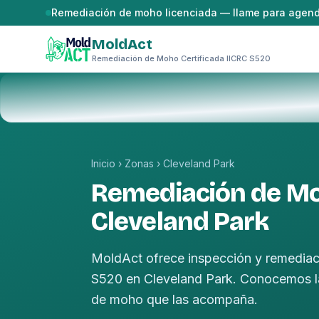
Saltar al contenido
Remediación de moho licenciada — llame para agen
MoldAct
Remediación de Moho Certificada IICRC S520
Inicio
›
Zonas
›
Cleveland Park
Remediación de M
Cleveland Park
MoldAct ofrece inspección y remediac
S520 en Cleveland Park. Conocemos las
de moho que las acompaña.