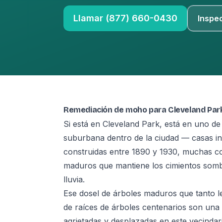
Llamar (877) 660-0430
Inspe
Remediación de moho para Cleveland Par
Si está en Cleveland Park, está en uno d
suburbana dentro de la ciudad — casas ind
construidas entre 1890 y 1930, muchas c
maduros que mantiene los cimientos somb
lluvia.
Ese dosel de árboles maduros que tanto le 
de raíces de árboles centenarios son un
agrietadas y desplazadas en este vecindar