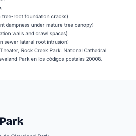
k
 tree-root foundation cracks)
nt dampness under mature tree canopy)
tion walls and crawl spaces)
on sewer lateral root intrusion)
heater, Rock Creek Park, National Cathedral
eveland Park en los códigos postales 20008.
 Park