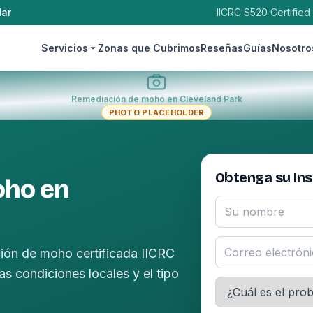
dar
IICRC S520 Certified
Servicios
Zonas que Cubrimos
Reseñas
Guías
Nosotro
Remediación de moho en Cleveland Park
PHOTO PLACEHOLDER
Obtenga su In
oho en
ión de moho certificada IICRC
 condiciones locales y el tipo