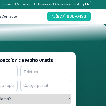
 · Licensed & Insured · Independent Clearance Testing
EN
(877) 660-0430
s
Contacto
spección de Moho Gratis