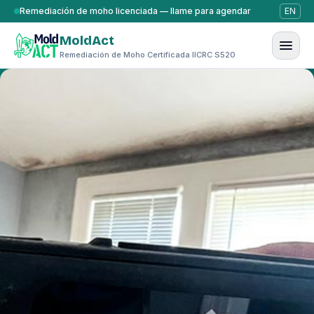
Saltar al contenido
Remediación de moho licenciada — llame para agendar
EN
MoldAct
Remediación de Moho Certificada IICRC S520