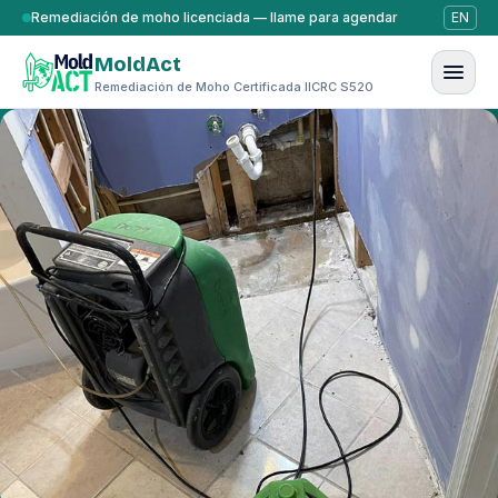
Saltar al contenido
Remediación de moho licenciada — llame para agendar
EN
MoldAct
Remediación de Moho Certificada IICRC S520