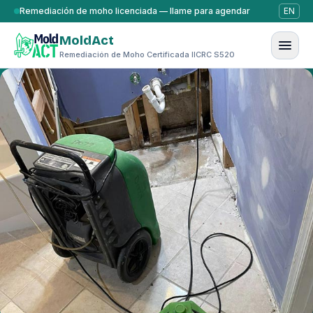
Saltar al contenido
Remediación de moho licenciada — llame para agendar
EN
MoldAct
Remediación de Moho Certificada IICRC S520