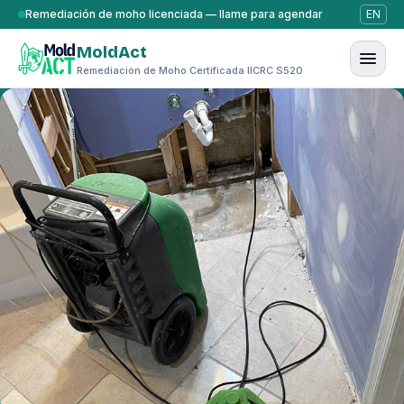
Saltar al contenido
Remediación de moho licenciada — llame para agendar
EN
MoldAct
Remediación de Moho Certificada IICRC S520