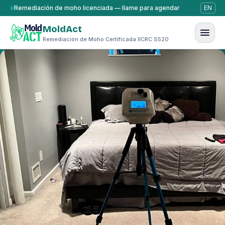
Saltar al contenido
Remediación de moho licenciada — llame para agendar
EN
MoldAct
Remediación de Moho Certificada IICRC S520