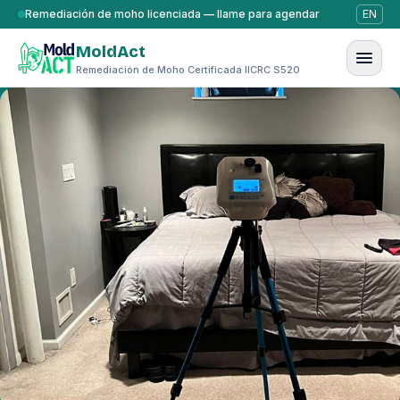
Saltar al contenido
Remediación de moho licenciada — llame para agendar
EN
MoldAct
Remediación de Moho Certificada IICRC S520