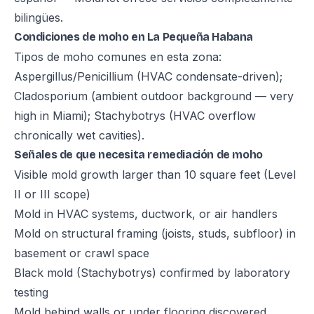
bilingües.
Condiciones de moho en La Pequeña Habana
Tipos de moho comunes en esta zona:
Aspergillus/Penicillium (HVAC condensate-driven);
Cladosporium (ambient outdoor background — very
high in Miami); Stachybotrys (HVAC overflow
chronically wet cavities).
Señales de que necesita remediación de moho
Visible mold growth larger than 10 square feet (Level
II or III scope)
Mold in HVAC systems, ductwork, or air handlers
Mold on structural framing (joists, studs, subfloor) in
basement or crawl space
Black mold (Stachybotrys) confirmed by laboratory
testing
Mold behind walls or under flooring discovered