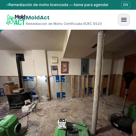
Saltar al contenido
Remediación de moho licenciada — llame para agendar
EN
MoldAct
Remediación de Moho Certificada IICRC S520