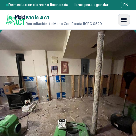
Saltar al contenido
Remediación de moho licenciada — llame para agendar
EN
MoldAct
Remediación de Moho Certificada IICRC S520