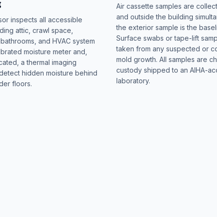
g
Air cassette samples are collec
and outside the building simul
or inspects all accessible
the exterior sample is the basel
ding attic, crawl space,
Surface swabs or tape-lift sam
 bathrooms, and HVAC system
taken from any suspected or c
librated moisture meter and,
mold growth. All samples are ch
cated, a thermal imaging
custody shipped to an AIHA-ac
detect hidden moisture behind
laboratory.
der floors.