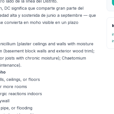
o lado de la línea del Distrito.
 DC significa que comparte gran parte del
dad alta y sostenida de junio a septiembre — que
 se convierta en moho visible en un plazo
I
i
i
illium (plaster ceilings and walls with moisture
um (basement block walls and exterior wood trim);
oor joists with chronic moisture); Chaetomium
intenance).
oho
s, ceilings, or floors
 or more rooms
rgic reactions indoors
ywall
pipe, or flooding