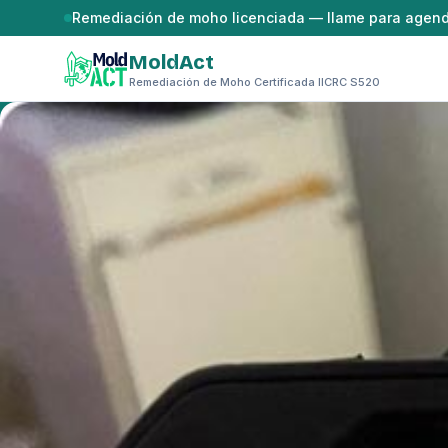
Saltar al contenido
Remediación de moho licenciada — llame para agen
MoldAct
Remediación de Moho Certificada IICRC S520