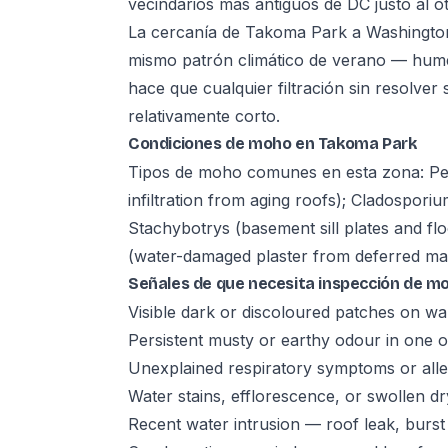
vecindarios más antiguos de DC justo al otr
La cercanía de Takoma Park a Washington,
mismo patrón climático de verano — hume
hace que cualquier filtración sin resolver
relativamente corto.
Condiciones de moho en Takoma Park
Tipos de moho comunes en esta zona: Penic
infiltration from aging roofs); Cladospori
Stachybotrys (basement sill plates and fl
(water-damaged plaster from deferred ma
Señales de que necesita inspección de m
Visible dark or discoloured patches on wall
Persistent musty or earthy odour in one
Unexplained respiratory symptoms or alle
Water stains, efflorescence, or swollen dr
Recent water intrusion — roof leak, burst 