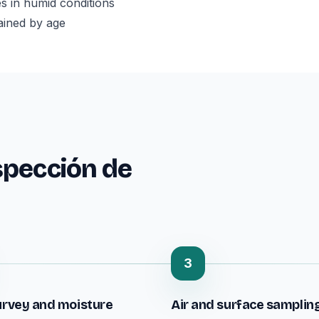
s in humid conditions
lained by age
spección de
3
urvey and moisture
Air and surface samplin