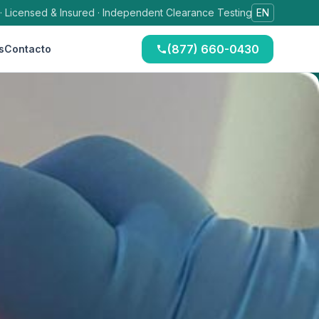
 · Licensed & Insured · Independent Clearance Testing
EN
(877) 660-0430
s
Contacto