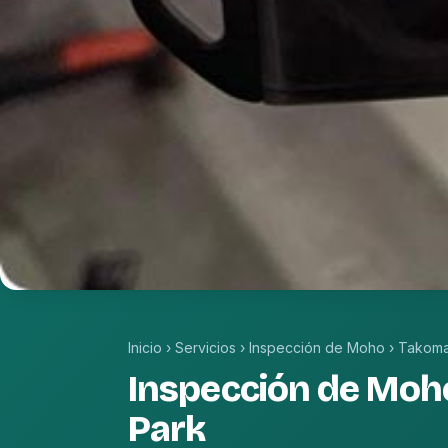
Inicio
›
Servicios
›
Inspección de Moho
›
Takoma
Inspección de Moh
Park