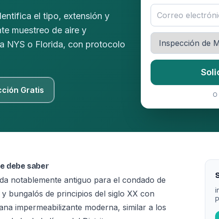
ntifica el tipo, extensión y
te muestreo de aire y
ia NYS o Florida, con protocolo
Soli
cción Gratis
O 
ue debe saber
S
nda notablemente antiguo para el condado de
i
 bungalós de principios del siglo XX con
P
na impermeabilizante moderna, similar a los