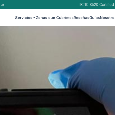
dar
IICRC S520 Certified
Servicios
Zonas que Cubrimos
Reseñas
Guías
Nosotro