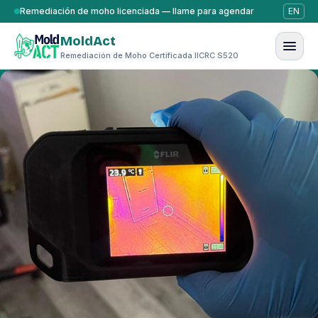
Saltar al contenido
Remediación de moho licenciada — llame para agendar
EN
MoldAct
Remediación de Moho Certificada IICRC S520