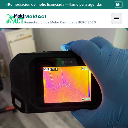
Saltar al contenido
Remediación de moho licenciada — llame para agendar
EN
MoldAct
Remediación de Moho Certificada IICRC S520