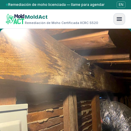
Saltar al contenido
Remediación de moho licenciada — llame para agendar
EN
MoldAct
Remediación de Moho Certificada IICRC S520