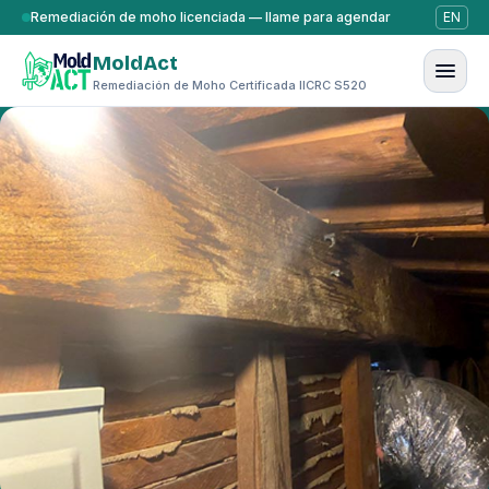
Saltar al contenido
Remediación de moho licenciada — llame para agendar
EN
MoldAct
Remediación de Moho Certificada IICRC S520