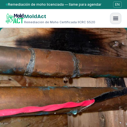
Saltar al contenido
Remediación de moho licenciada — llame para agendar
EN
MoldAct
Remediación de Moho Certificada IICRC S520