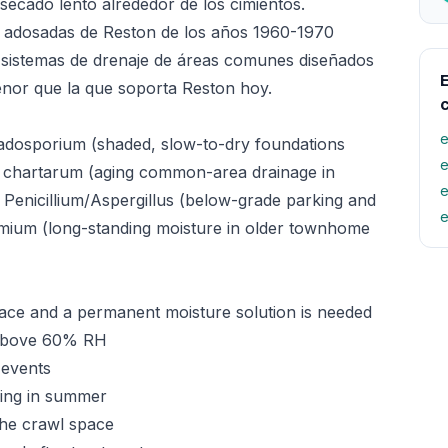
secado lento alrededor de los cimientos.
s adosadas de Reston de los años 1960-1970
 sistemas de drenaje de áreas comunes diseñados
E
nor que la que soporta Reston hoy.
e
adosporium (shaded, slow-to-dry foundations
e
 chartarum (aging common-area drainage in
e
 Penicillium/Aspergillus (below-grade parking and
e
omium (long-standing moisture in older townhome
ace and a permanent moisture solution is needed
y above 60% RH
 events
ming in summer
the crawl space