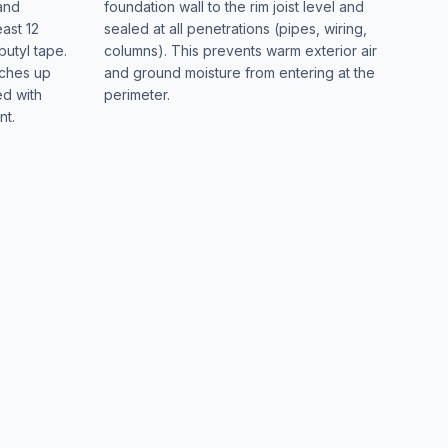
 and
foundation wall to the rim joist level and
ast 12
sealed at all penetrations (pipes, wiring,
butyl tape.
columns). This prevents warm exterior air
nches up
and ground moisture from entering at the
ed with
perimeter.
nt.