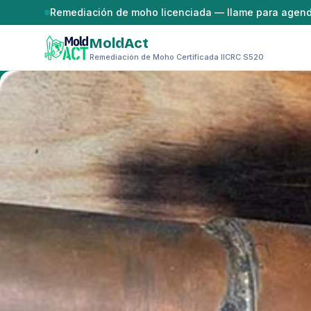
Saltar al contenido
Remediación de moho licenciada — llame para agen
MoldAct
Remediación de Moho Certificada IICRC S520