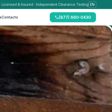
 · Licensed & Insured · Independent Clearance Testing
EN
(877) 660-0430
s
Contacto