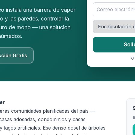
o instala una barrera de vapor
lo y las paredes, controlar la
uturo de moho — una solución
 húmedos.
Soli
cción Gratis
O 
er
S
meras comunidades planificadas del país —
e
casas adosadas, condominios y casas
lagos artificiales. Ese denso dosel de árboles