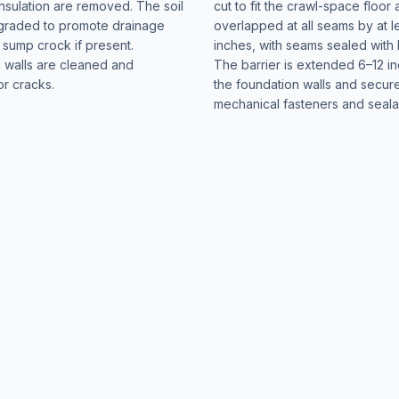
sulation are removed. The soil
cut to fit the crawl-space floor
 graded to promote drainage
overlapped at all seams by at le
 sump crock if present.
inches, with seams sealed with 
 walls are cleaned and
The barrier is extended 6–12 i
r cracks.
the foundation walls and secur
mechanical fasteners and seala