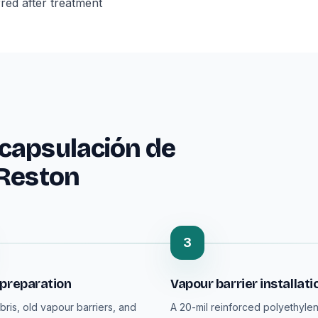
red after treatment
capsulación de
 Reston
3
 preparation
Vapour barrier installati
bris, old vapour barriers, and
A 20-mil reinforced polyethylen