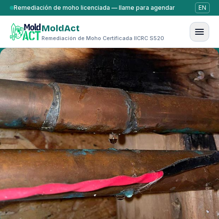
Saltar al contenido
Remediación de moho licenciada — llame para agendar
EN
MoldAct
Remediación de Moho Certificada IICRC S520