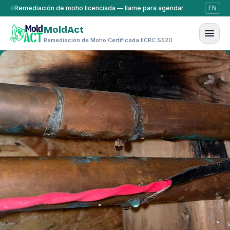
Saltar al contenido
Remediación de moho licenciada — llame para agendar
EN
MoldAct
Remediación de Moho Certificada IICRC S520