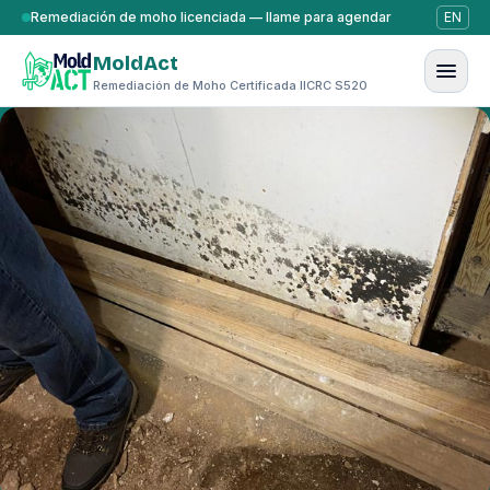
Saltar al contenido
Remediación de moho licenciada — llame para agendar
EN
MoldAct
Remediación de Moho Certificada IICRC S520