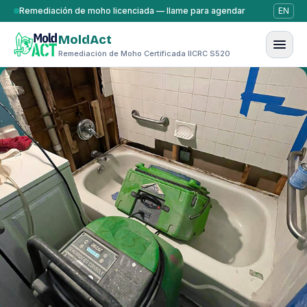
Saltar al contenido
Remediación de moho licenciada — llame para agendar
EN
MoldAct
Remediación de Moho Certificada IICRC S520