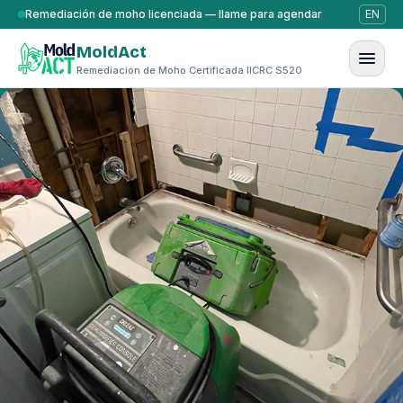
Saltar al contenido
Remediación de moho licenciada — llame para agendar
EN
MoldAct
Remediación de Moho Certificada IICRC S520