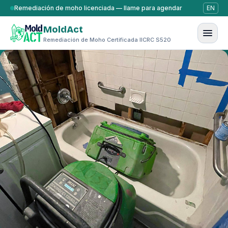
Saltar al contenido
Remediación de moho licenciada — llame para agendar
EN
MoldAct
Remediación de Moho Certificada IICRC S520