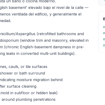
esita un baño o cocina moderno.
lish basement' elevado bajo el nivel de la calle —
nos ventilada del edificio, y generalmente el
E
medad.
m
m
cillium/Aspergillus (retrofitted bathrooms and
m
ladosporium (window trim and masonry, elevated in
m
m (chronic English-basement dampness in pre-
 leaks in converted multi-unit buildings).
nes, caulk, or tile surfaces
e shower or bath surround
indicating moisture migration behind
ter surface cleaning
(mold in subfloor or hidden leak)
 or around plumbing penetrations