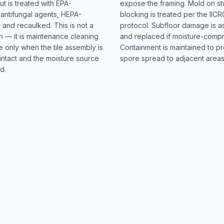
t is treated with EPA-
expose the framing. Mold on s
 antifungal agents, HEPA-
blocking is treated per the IIC
and recaulked. This is not a
protocol. Subfloor damage is 
n — it is maintenance cleaning
and replaced if moisture-comp
e only when the tile assembly is
Containment is maintained to p
intact and the moisture source
spore spread to adjacent areas
d.