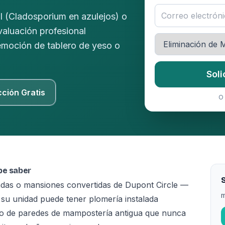
l (Cladosporium en azulejos) o
valuación profesional
remoción de tablero de yeso o
Soli
cción Gratis
O 
be saber
S
adas o mansiones convertidas de Dupont Circle —
m
su unidad puede tener plomería instalada
tro de paredes de mampostería antigua que nunca