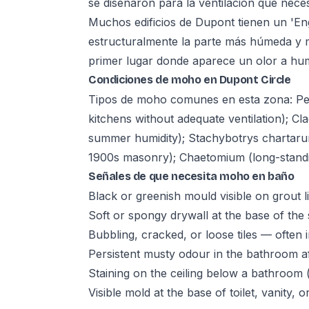
se diseñaron para la ventilación que nec
Muchos edificios de Dupont tienen un 'Eng
estructuralmente la parte más húmeda y me
primer lugar donde aparece un olor a hu
Condiciones de moho en Dupont Circle
Tipos de moho comunes en esta zona: Peni
kitchens without adequate ventilation); C
summer humidity); Stachybotrys chartaru
1900s masonry); Chaetomium (long-standing
Señales de que necesita moho en baño
Black or greenish mould visible on grout li
Soft or spongy drywall at the base of th
Bubbling, cracked, or loose tiles — often 
Persistent musty odour in the bathroom af
Staining on the ceiling below a bathroom 
Visible mold at the base of toilet, vanity,