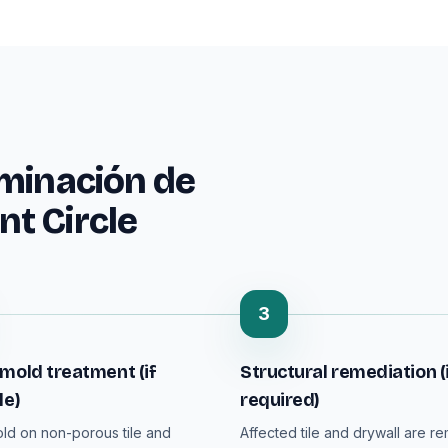
iminación de
t Circle
3
mold treatment (if
Structural remediation (
le)
required)
ld on non-porous tile and
Affected tile and drywall are r