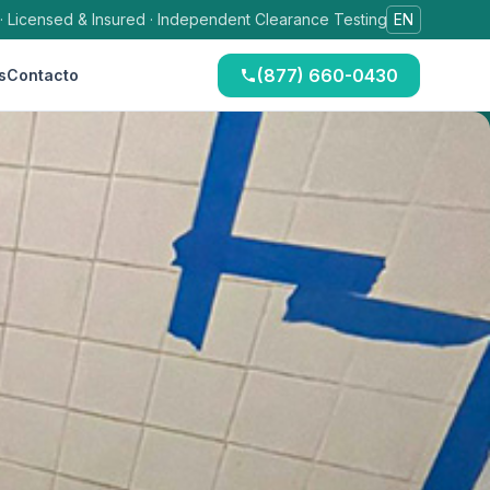
 · Licensed & Insured · Independent Clearance Testing
EN
(877) 660-0430
s
Contacto