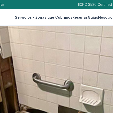
dar
IICRC S520 Certified
Servicios
Zonas que Cubrimos
Reseñas
Guías
Nosotro