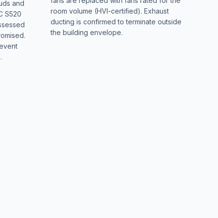
fans are replaced with fans rated for the
tuds and
room volume (HVI-certified). Exhaust
RC S520
ducting is confirmed to terminate outside
assessed
the building envelope.
romised.
revent
.