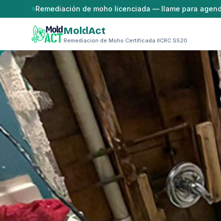
Saltar al contenido
Remediación de moho licenciada — llame para agen
MoldAct
Remediación de Moho Certificada IICRC S520