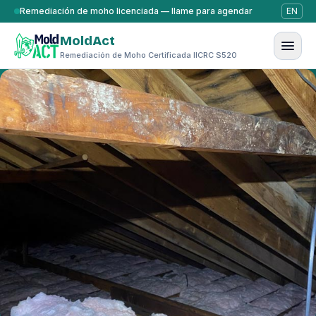
Saltar al contenido
Remediación de moho licenciada — llame para agendar
EN
MoldAct
Remediación de Moho Certificada IICRC S520