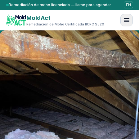
Saltar al contenido
Remediación de moho licenciada — llame para agendar
EN
MoldAct
Remediación de Moho Certificada IICRC S520